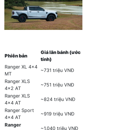
Giá lăn bánh (ước
Phiên bản
tính)
Ranger XL 4×4
~731 triệu VNĐ
MT
Ranger XLS
~751 triệu VNĐ
4×2 AT
Ranger XLS
~824 triệu VNĐ
4×4 AT
Ranger Sport
~919 triệu VNĐ
4×4 AT
Ranger
~1.040 triệu VNĐ