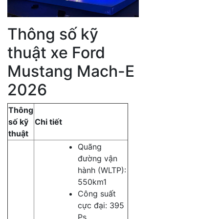
Thông số kỹ
thuật xe Ford
Mustang Mach-E
2026
Thông
số kỹ
Chi tiết
thuật
Quãng
đường vận
hành (WLTP):
550km1
Công suất
cực đại: 395
Ps