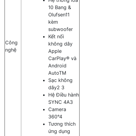
Hệ thống loa
10 Bang &
Olufsen11
kèm
subwoofer
Kết nối
Công
không dây
nghệ
Apple
CarPlay® và
Android
AutoTM
Sạc không
dây2 3
Hệ Điều hành
SYNC 4A3
Camera
360°4
Tương thích
ứng dụng