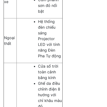
xe
sơn đỏ nổi
bật
Hệ thống
đèn chiếu
sáng
Ngoại
Projector
thất
LED với tính
năng Đèn
Pha Tự động
Cửa sổ trời
toàn cảnh
bằng kính
Ghế da điều
chỉnh điện 8
hướng với
chỉ khâu màu
đỏ