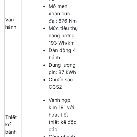
Mô men
xoắn cực
Vận
đại: 676 Nm
hành
Mức tiêu thụ
năng lượng
193 Wh/km
Dẫn động 4
bánh
Dung lượng
pin: 87 kWh
Chuẩn sạc
CCS2
Vành hợp
kim 19″ với
hoạt tiết
Thiết
thiết kế độc
kế
đáo
bánh
Cùm phanh