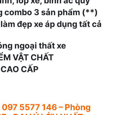
nh, lốp xe, bình ắc quy
 combo 3 sản phẩm (**)
làm đẹp xe áp dụng tất cả
ng ngoại thất xe
ỂM VẬT CHẤT
 CAO CẤP
:
097 5577 146
– Phòng