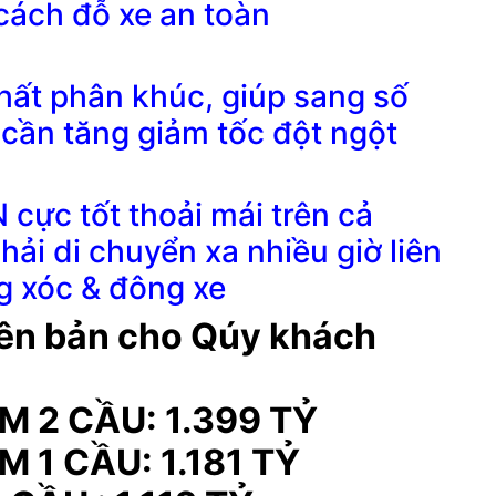
cách đỗ xe an toàn
hất phân khúc, giúp sang số
 cần tăng
giảm tốc đột ngột
c tốt thoải mái trên cả
phải di chuyển xa nhiều giờ liên
g xóc & đông xe
iên bản cho Qúy khách
M 2 CẦU: 1.399 TỶ
 1 CẦU: 1.181 TỶ