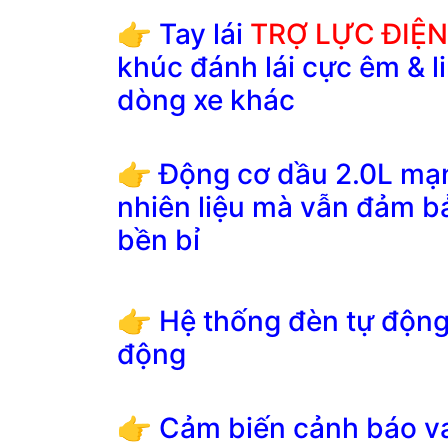
👉 Tay lái
TRỢ LỰC ĐIỆ
khúc đánh lái cực êm & 
dòng xe khác
👉 Động cơ dầu 2.0L mạn
nhiên liệu mà vẫn đảm b
bền bỉ
👉 Hệ thống đèn tự động 
động
👉 Cảm biến cảnh báo va