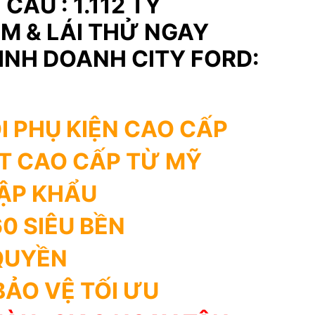
CẦU : 1.112 TỶ
ỆM & LÁI THỬ NGAY
NH DOANH CITY FORD:
I PHỤ KIỆN CAO CẤP
T CAO CẤP TỪ MỸ
HẬP KHẨU
0 SIÊU BỀN
QUYỀN
BẢO VỆ TỐI ƯU