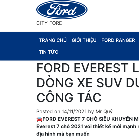
Skip
to
content
CITY FORD
TRANG CHỦ
GIỚI THIỆU
FORD RANGER
TIN TỨC
FORD EVEREST 
DÒNG XE SUV DU
CÔNG TÁC
Posted on
14/11/2021
by
Mr Quý
🚘FORD EVEREST 7 CHỖ SIÊU KHUYẾN M
Everest 7 chỗ 2021 với thiết kế mới mạnh m
địa hình mà bạn muốn