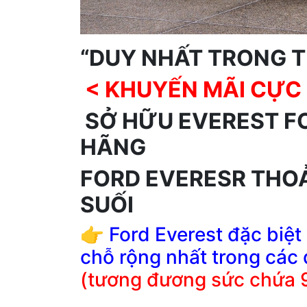
“DUY NHẤT TRONG T
< KHUYẾN MÃI CỰC
SỞ HỮU EVEREST F
HÃNG
FORD EVERESR THOẢ
SUỐI
👉 Ford Everest đặc biệt
chỗ rộng nhất trong các
(tương đương sức chứa 