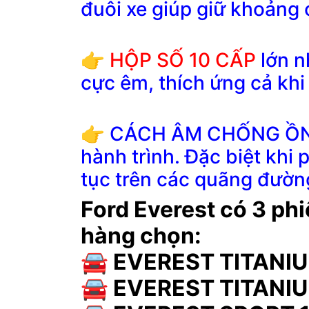
đuôi xe giúp giữ khoảng 
👉
HỘP SỐ 10 CẤP
lớn n
cực êm, thích ứng cả khi
👉 CÁCH ÂM CHỐNG ỒN cự
hành trình. Đặc biệt khi 
tục trên các quãng đườn
Ford Everest có 3 ph
hàng chọn:
🚘 EVEREST TITANIU
🚘 EVEREST TITANIUM