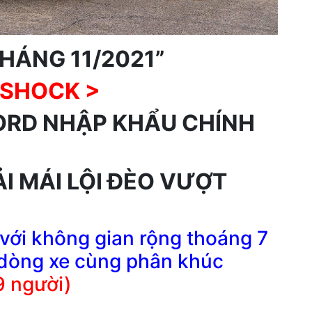
HÁNG 11/2021”
 SHOCK >
ORD NHẬP KHẨU CHÍNH
I MÁI LỘI ĐÈO VƯỢT
 với không gian rộng thoáng 7
 dòng xe cùng phân khúc
9 người)