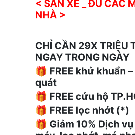
< SẴN XE _ ĐỦ CÁC 
NHÀ >
CHỈ CẦN 29X TRIỆU
NGAY TRONG NGÀY
🎁
FREE khử khuẩn – r
quát
🎁
FREE cứu hộ TP.
🎁
FREE lọc nhớt (*)
🎁
Giảm 10% Dịch vụ