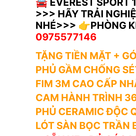
🚘 EVEREST SPORT 1 
>>> HÃY TRẢI NGHI
NHÉ>>> 👉PHÒNG KI
0975577146
TẶNG TIỀN MẶT + GÓ
PHỦ GẦM CHỐNG SÉ
FIM 3M CAO CẤP N
CAM HÀNH TRÌNH 36
PHỦ CERAMIC ĐỘC 
LÓT SÀN BỌC TRẦN 