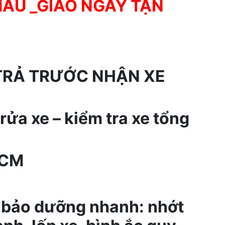
MÀU _GIAO NGAY TẬN
 TRẢ TRƯỚC NHẬN XE
ửa xe – kiểm tra xe tổng
HCM
 bảo dưỡng nhanh: nhớt