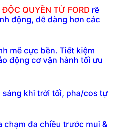
N ĐỘC QUYỀN TỪ FORD
rẽ
linh động, dễ dàng hơn các
h mẽ cực bền. Tiết kiệm
ảo động cơ vận hành tối ưu
sáng khi trời tối, pha/cos tự
 chạm đa chiều trước mui &