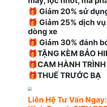
máy, lọc nhớt, má pha
🎁
Giảm 20% sử dụng
🎁
Giảm 25% dịch vụ 
dòng xe
🎁
Giảm 30% đánh bó
🎁
TẶNG KÈM BẢO HI
🎁
CAM HÀNH TRÌNH
🎁
THUẾ TRƯỚC BẠ
Liên Hệ Tư Vấn Ngay