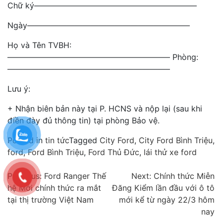
Chữ ký————————————————————–
Ngày————————————————————–
Họ và Tên TVBH:
————————————————————– Phòng:
————————————————————–
Lưu ý:
+ Nhận biên bản này tại P. HCNS và nộp lại (sau khi
điền đày đủ thông tin) tại phòng Bảo vệ.
Posted in
tin tức
Tagged
City Ford
,
City Ford Bình Triệu
,
ford
,
Ford Bình Triệu
,
Ford Thủ Đức
,
lái thử xe ford
Điều
Previous:
Ford Ranger Thế
Next:
Chính thức Miễn
hệ Mới chính thức ra mắt
Đăng Kiểm lần đầu với ô tô
hướng
tại thị trường Việt Nam
mới kể từ ngày 22/3 hôm
bài
nay