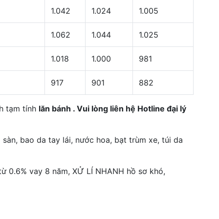
1.042
1.024
1.005
1.062
1.044
1.025
1.018
1.000
981
917
901
882
nh tạm tính
lăn bánh .
Vui lòng liên hệ Hotline đại lý
 sàn, bao da tay lái, nước hoa, bạt trùm xe, túi da
từ 0.6% vay 8 năm, XỬ LÍ NHANH hồ sơ khó,