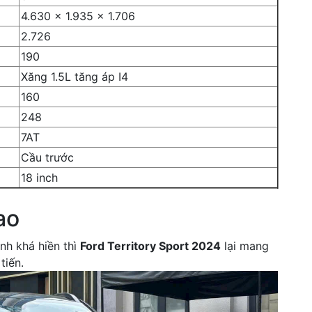
4.630 x 1.935 x 1.706
2.726
190
Xăng 1.5L tăng áp I4
160
248
7AT
Cầu trước
18 inch
ao
nh khá hiền thì
Ford Territory Sport 2024
lại mang
tiến.