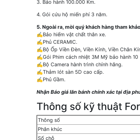
3. Bảo hành 100.000 Km.
4. Gói cứu hộ miến phí 3 năm.
5. Ngoài ra, mời quý khách hàng tham khảo 
✍️
Bảo hiểm vật chất thân xe.
✍️Phủ CERAMIC.
✍️Bộ Ốp Viền Đèn, Viền Kính, Viền Chân Kí
✍️Gói Phim cách nhiệt 3M Mỹ bảo hành 10
✍️Bộ Camera hành trình chính hãng.
✍️Thảm lót sàn 5D cao cấp.
✍️Phủ Gầm.
Nhận Báo giá lăn bánh chính xác tại địa p
Thông số kỹ thuật For
Thông số
Phân khúc
Số chỗ