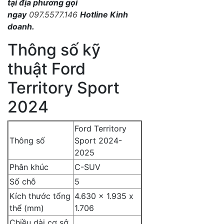
tại địa phương gọi
ngay
097.5577.146
Hotline Kinh
doanh.
Thông số kỹ
thuật Ford
Territory Sport
2024
Ford Territory
Thông số
Sport 2024-
2025
Phân khúc
C-SUV
Số chỗ
5
Kích thước tổng
4.630 x 1.935 x
thể (mm)
1.706
Chiều dài cơ sở