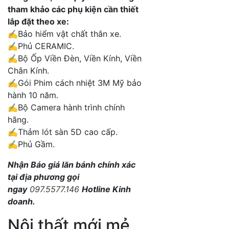
tham khảo các phụ kiện cần thiết
lắp đặt theo xe:
✍️
Bảo hiểm vật chất thân xe.
✍️Phủ CERAMIC.
✍️Bộ Ốp Viền Đèn, Viền Kính, Viền
Chân Kính.
✍️Gói Phim cách nhiệt 3M Mỹ bảo
hành 10 năm.
✍️Bộ Camera hành trình chính
hãng.
✍️Thảm lót sàn 5D cao cấp.
✍️Phủ Gầm.
Nhận Báo giá lăn bánh chính xác
tại địa phương gọi
ngay
097.5577.146
Hotline Kinh
doanh.
Nội thất mới mẻ