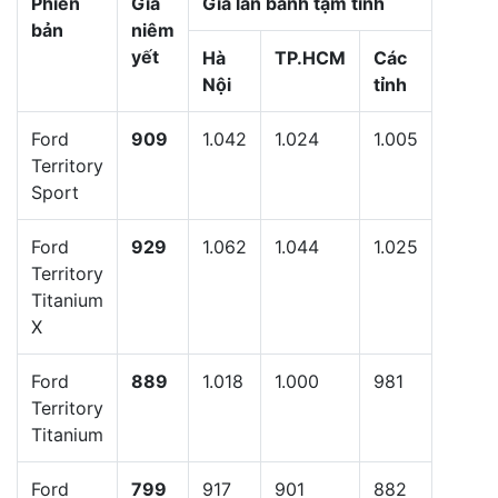
Phiên
Giá
Giá lăn bánh tạm tính
bản
niêm
yết
Hà
TP.HCM
Các
Nội
tỉnh
Ford
909
1.042
1.024
1.005
Territory
Sport
Ford
929
1.062
1.044
1.025
Territory
Titanium
X
Ford
889
1.018
1.000
981
Territory
Titanium
Ford
799
917
901
882