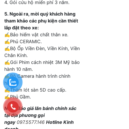
4. Gói cứu hộ miến phí 3 năm.
5. Ngoài ra, mời quý khách hàng
tham khảo các phụ kiện cần thiết
lắp đặt theo xe:
✍️
Bảo hiểm vật chất thân xe.
✍️Phủ CERAMIC.
✍️Bộ Ốp Viền Đèn, Viền Kính, Viền
Chân Kính.
✍️Gói Phim cách nhiệt 3M Mỹ bảo
hành 10 năm.
✍️Bộ Camera hành trình chính
hãng.
✍️Thảm lót sàn 5D cao cấp.
✍️Phủ Gầm.
Nhận Báo giá lăn bánh chính xác
tại địa phương gọi
ngay
097.5577.146
Hotline Kinh
doanh.