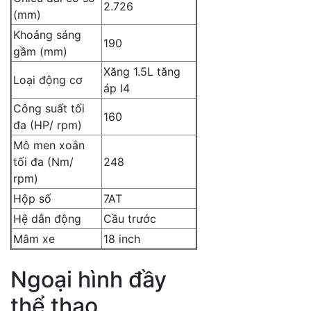
2.726
(mm)
Khoảng sáng
190
gầm (mm)
Xăng 1.5L tăng
Loại động cơ
áp I4
Công suất tối
160
đa (HP/ rpm)
Mô men xoắn
tối đa (Nm/
248
rpm)
Hộp số
7AT
Hệ dẫn động
Cầu trước
Mâm xe
18 inch
Ngoại hình đầy
thể thao