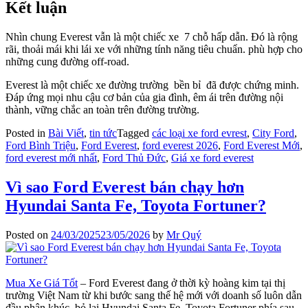
Kết luận
Nhìn chung
Everest vẫn là một chiếc xe 7 chỗ hấp dẫn. Đó là rộng
rãi, thoải mái khi lái xe với những tính năng tiêu chuẩn. phù hợp cho
những cung đường off-road.
Everest là một chiếc xe đường trường bền bỉ đã được chứng minh.
Đáp ứng mọi nhu cậu cơ bản của gia đình, êm ái trên đường nội
thành, vững chắc an toàn trên đường trường.
Posted in
Bài Viết
,
tin tức
Tagged
các loại xe ford evrest
,
City Ford
,
Ford Bình Triệu
,
Ford Everest
,
ford everest 2026
,
Ford Everest Mới
,
ford everest mới nhất
,
Ford Thủ Đức
,
Giá xe ford everest
Vì sao Ford Everest bán chạy hơn
Hyundai Santa Fe, Toyota Fortuner?
Posted on
24/03/2025
23/05/2026
by
Mr Quý
Mua Xe Giá Tốt
– Ford Everest đang ở thời kỳ hoàng kim tại thị
trường Việt Nam từ khi bước sang thế hệ mới với doanh số luôn dẫn
đầu phân khúc, bỏ lại Hyundai Santa Fe, Toyota Fortuner phía sau.