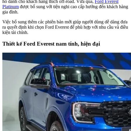
hố dành cho khách hàng thích off-road. Vừa qua,
Ford Everest
Platinum
được bổ sung với tiện nghi cao cấp hướng đến khách hàng
gia đình.
Việc bổ sung thêm các phiên bản mới giúp người dùng dễ dàng đưa
ra quyết định khi chọn Ford Everest để phù hợp với nhu cầu và điều
kiện tài chính.
Thiết kế Ford Everest nam tính, hiện đại