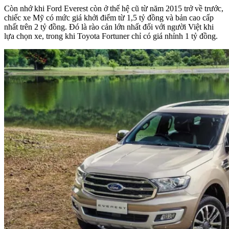
Còn nhớ khi Ford Everest còn ở thế hệ cũ từ năm 2015 trở về trước,
chiếc xe Mỹ có mức giá khởi điểm từ 1,5 tỷ đồng và bản cao cấp
nhất trên 2 tỷ đồng. Đó là rào cản lớn nhất đối với người Việt khi
lựa chọn xe, trong khi Toyota Fortuner chỉ có giá nhỉnh 1 tỷ đồng.