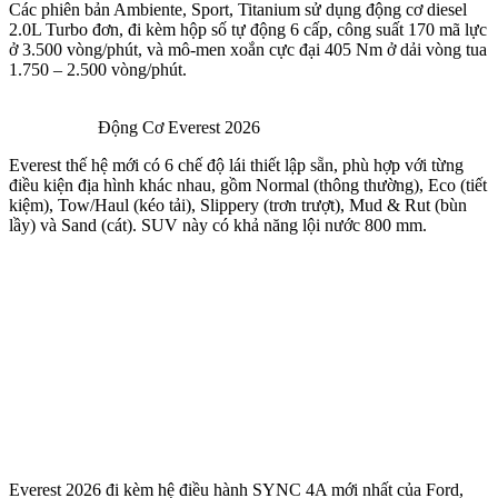
Các phiên bản Ambiente, Sport, Titanium sử dụng động cơ diesel
2.0L Turbo đơn, đi kèm hộp số tự động 6 cấp, công suất 170 mã lực
ở 3.500 vòng/phút, và mô-men xoắn cực đại 405 Nm ở dải vòng tua
1.750 – 2.500 vòng/phút.
Động Cơ Everest 2026
Everest thế hệ mới có 6 chế độ lái thiết lập sẵn, phù hợp với từng
điều kiện địa hình khác nhau, gồm Normal (thông thường), Eco (tiết
kiệm), Tow/Haul (kéo tải), Slippery (trơn trượt), Mud & Rut (bùn
lầy) và Sand (cát). SUV này có khả năng lội nước 800 mm.
Everest 2026 đi kèm hệ điều hành SYNC 4A mới nhất của Ford,