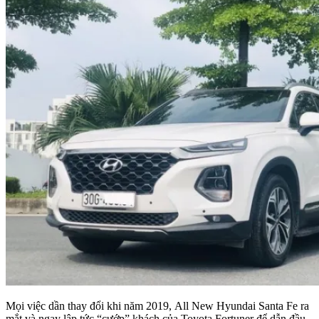
Mọi việc dần thay đổi khi năm 2019, All New Hyundai Santa Fe ra
mắt và ngay lập tức “cướp” khách của Toyota Fortuner để dẫn đầu