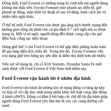
Đồng thời, Ford Everest có những trang bị vượt trội mà người dùng
không tìm thấy trên Toyota Fortuner như phanh tay điện tử, giữ
phanh tự động, màn hình kỹ thuật số sau vô-lăng, kính cách âm và
nhiều tiện nghi khác.
Ở thế hệ mới, Ford Everest còn được gia tăng kích thước mang đến
không gian rộng rãi dành cho cả gia đình ở 7 chỗ ngồi mà xe được
trang bị. Mỗi vị trí ngồi, người dùng đều được cung cấp cửa gió
điều hoà, cổng sạc điện thoại.
Hàng ghế thứ 3 của Ford Everest có thể gập điện phẳng hoàn toàn
để gia tăng diện tích chứa đồ. Trong khi đó, Toyota Fortuner vẫn
còn dạng ghế treo bằng tay nên đây là điểm thu thiệt hơn rất nhiều.
Nếu xét về trang bị, chỉ có KIA Sorento, Hyundai Santa Fe mới
sánh được với Ford Everest ở Việt Nam thời điểm này.
Ford Everest vận hành tốt ở nhiều địa hình
Ford Everest vận hành ấn tượng khi sử dụng động cơ tăng áp kép
và hộp số 10 cấp duy nhất trong phân khúc kết hợp cùng dẫn động
4 bánh (4WD). Động cơ đầm lì kết hợp các chế độ lái địa hình giúp
người dùng Ford Everest yên tâm khi đi vào các cung đường off-
road.