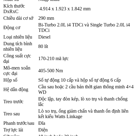
Kích thước
4.914 x 1.923 x 1.842 mm
DxRxC
Chiều dài cơ sở
290 mm
Bi-Turbo 2.0L i4 TDCi và Single Turbo 2.0L i4
Động cơ
TDCi
Loại nhiên liệu
Diesel
Dung tích bình
80 lít
nhiên liệu
Công suất cực
170-210 mã lực
đại
Mô-men xoắn
405-500 Nm
cực đại
Hộp số
Số tự động 10 cấp và hộp số tự động 6 cấp
Cầu sau hoặc 2 cầu bán thời gian thông minh 4×4
Hệ dẫn động
WD
Độc lập, tay đòn kép, lò xo trụ và thanh chống
Treo trước
lắc
Lò xo trụ, ống giảm chấn và thanh ổn định liên
Treo sau
kết kiểu Watts Linkage
Phanh trước/sau
Đĩa
Trợ lực lái
Điện