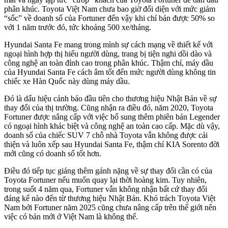
phân khúc. Toyota Việt Nam chưa bao giờ đối diện với mức giảm
“sốc” về doanh số của Fortuner đến vậy khi chỉ bán được 50% so
với 1 năm trước đó, tức khoảng 500 xe/tháng.
Hyundai Santa Fe mang trong mình sự cách mạng về thiết kế với
ngoại hình hợp thị hiếu người dùng, trang bị tiện nghi dồi dào và
công nghệ an toàn đỉnh cao trong phân khúc. Thậm chí, máy dầu
của Hyundai Santa Fe cách âm tốt đến mức người dùng không tin
chiếc xe Hàn Quốc này dùng máy dầu.
Đó là dấu hiệu cảnh báo đầu tiên cho thương hiệu Nhật Bản về sự
thay đổi của thị trường. Cũng nhận ra điều đó, năm 2020, Toyota
Fortuner được nâng cấp với việc bổ sung thêm phiên bản Legender
có ngoại hình khác biệt và công nghệ an toàn cao cấp. Mặc dù vậy,
doanh số của chiếc SUV 7 chỗ nhà Toyota vẫn không được cải
thiện và luôn xếp sau Hyundai Santa Fe, thậm chí KIA Sorento đời
mới cũng có doanh số tốt hơn.
Điều đó tiếp tục giáng thêm gánh nặng về sự thay đổi cần có của
Toyota Fortuner nếu muốn quay lại thời hoàng kim. Tuy nhiên,
trong suốt 4 năm qua, Fortuner vẫn không nhận bất cứ thay đổi
đáng kể nào đến từ thương hiệu Nhật Bản. Khó trách Toyota Việt
Nam bởi Fortuner năm 2025 cũng chưa nâng cấp trên thế giới nên
việc có bản mới ở Việt Nam là không thể.