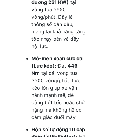
đương 221 KW)
tại
vòng tua 5650
vòng/phút
.
Đây là
thông số dẫn đầu,
mang lại khả năng tăng
tốc nhạy bén và đầy
nội lực
.
Mô-men xoắn cực đại
(Lực kéo):
Đạt
446
Nm
tại dải vòng tua
3500 vòng/phút
.
Lực
kéo lớn giúp xe vận
hành mạnh mẽ, dễ
dàng bứt tốc hoặc chở
nặng mà không hề có
cảm giác đuối máy
.
Hộp số tự động 10 cấp
điện tử (E-Shifter):
Hệ