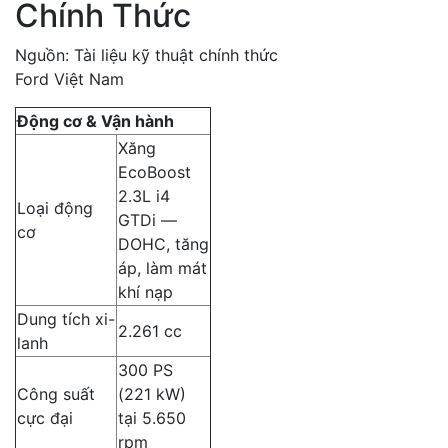
Chính Thức
Nguồn: Tài liệu kỹ thuật chính thức
Ford Việt Nam
Động cơ & Vận hành
Xăng
EcoBoost
2.3L i4
Loại động
GTDi —
cơ
DOHC, tăng
áp, làm mát
khí nạp
Dung tích xi-
2.261 cc
lanh
300 PS
Công suất
(221 kW)
cực đại
tại 5.650
rpm