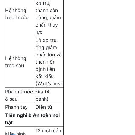
xo trụ,
Hệ thống
thanh cân
treo trước
bằng, giảm
chấn thủy
lực
Lò xo trụ,
ống giảm
chấn lớn và
Hệ thống
thanh ổn
treo sau
định liên
kết kiểu
(Watt’s link)
Phanh trước
Đĩa (4
& sau
bánh)
Phanh tay
Điện tử
Tiện nghi & An toàn nổi
bật
12 inch cảm
Màn hình