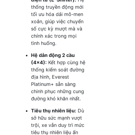
thống truyền động mới
tối ưu hóa dải mô-men
xoắn, giúp việc chuyển
số cực kỳ mượt mà và
chính xác trong mọi
tình huống
.
Hệ dẫn động 2 cầu
(4×4):
Kết hợp cùng hệ
thống kiểm soát đường
địa hình, Everest
Platinum+ sẵn sàng
chinh phục những cung
đường khó khăn nhất
.
Tiêu thụ nhiên liệu:
Dù
sở hữu sức mạnh vượt
trội, xe vẫn duy trì mức
tiêu thụ nhiên liệu ấn