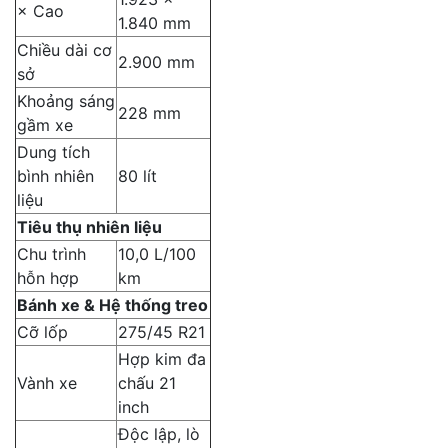
× Cao
1.840 mm
Chiều dài cơ
2.900 mm
sở
Khoảng sáng
228 mm
gầm xe
Dung tích
bình nhiên
80 lít
liệu
Tiêu thụ nhiên liệu
Chu trình
10,0 L/100
hỗn hợp
km
Bánh xe & Hệ thống treo
Cỡ lốp
275/45 R21
Hợp kim đa
Vành xe
chấu 21
inch
Độc lập, lò