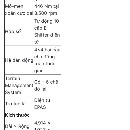
Mô-men
446 Nm tại
xoắn cực đại
3.500 rpm
Tự động 10
cấp E-
Hộp số
Shifter điện
tử
4×4 hai cầu
chủ động
Hệ dẫn động
toàn thời
gian
Terrain
Có – 6 chế
Management
độ lái
System
Điện tử
Trợ lực lái
EPAS
Kích thước
4.914 ×
Dài × Rộng
1.923 ×