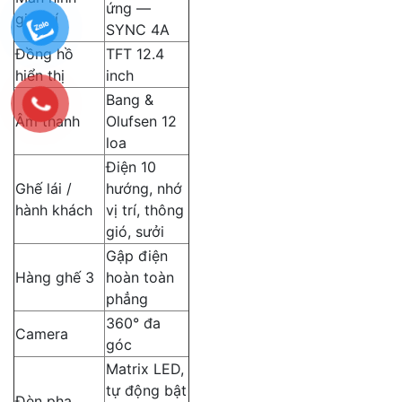
ứng —
giải trí
SYNC 4A
Đồng hồ
TFT 12.4
hiển thị
inch
Bang &
Âm thanh
Olufsen 12
loa
Điện 10
Ghế lái /
hướng, nhớ
hành khách
vị trí, thông
gió, sưởi
Gập điện
Hàng ghế 3
hoàn toàn
phẳng
360° đa
Camera
góc
Matrix LED,
tự động bật
Đèn pha