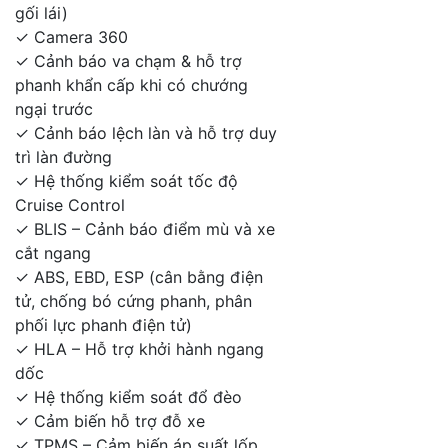
gối lái)
✓ Camera 360
✓
Cảnh báo va chạm & hỗ trợ
phanh khẩn cấp khi có chướng
ngại trước
✓ Cảnh báo lệch làn và h
ỗ trợ duy
trì làn đường
✓
Hệ thống kiểm soát tốc độ
Cruise Control
✓
BLIS – Cảnh báo điểm mù và xe
cắt ngang
✓
ABS, EBD, ESP (cân bằng điện
tử, chống bó cứng phanh, phân
phối lực phanh điện tử)
✓
HLA – Hỗ trợ khởi hành ngang
dốc
✓
Hệ thống kiểm soát đổ đèo
✓
Cảm biến hỗ trợ đỗ xe
✓
TPMS – Cảm biến áp suất lốp